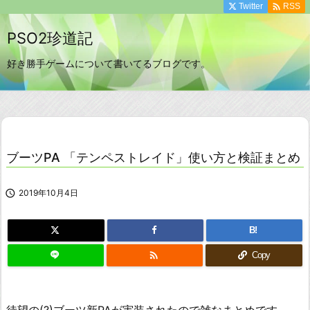

Twitter
RSS
PSO2珍道記
好き勝手ゲームについて書いてるブログです。
ブーツPA 「テンペストレイド」使い方と検証まとめ

2019年10月4日
B!

Copy