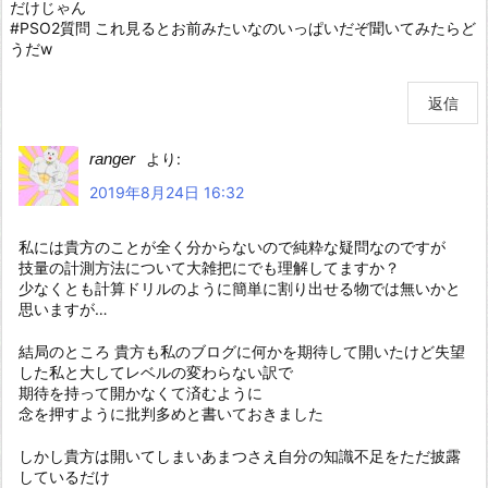
だけじゃん
#PSO2質問 これ見るとお前みたいなのいっぱいだぞ聞いてみたらど
うだw
返信
ranger
より:
2019年8月24日 16:32
私には貴方のことが全く分からないので純粋な疑問なのですが
技量の計測方法について大雑把にでも理解してますか？
少なくとも計算ドリルのように簡単に割り出せる物では無いかと
思いますが…
結局のところ 貴方も私のブログに何かを期待して開いたけど失望
した私と大してレベルの変わらない訳で
期待を持って開かなくて済むように
念を押すように批判多めと書いておきました
しかし貴方は開いてしまいあまつさえ自分の知識不足をただ披露
しているだけ