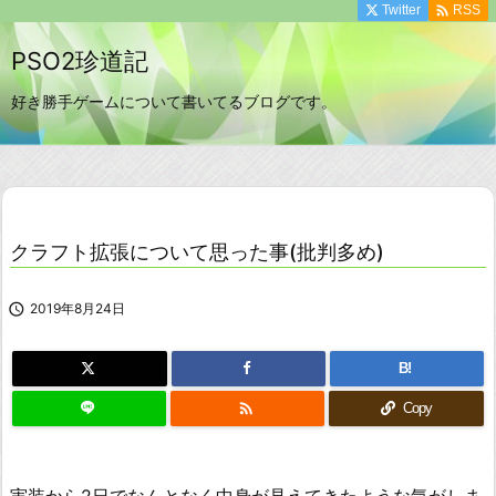

Twitter
RSS
PSO2珍道記
好き勝手ゲームについて書いてるブログです。
クラフト拡張について思った事(批判多め)

2019年8月24日
B!

Copy