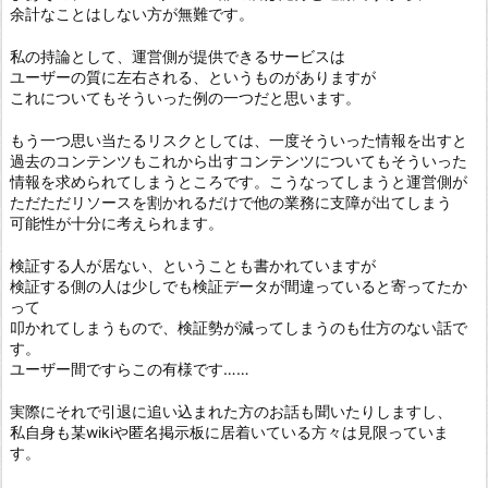
余計なことはしない方が無難です。
私の持論として、運営側が提供できるサービスは
ユーザーの質に左右される、というものがありますが
これについてもそういった例の一つだと思います。
もう一つ思い当たるリスクとしては、一度そういった情報を出すと
過去のコンテンツもこれから出すコンテンツについてもそういった
情報を求められてしまうところです。こうなってしまうと運営側が
ただただリソースを割かれるだけで他の業務に支障が出てしまう
可能性が十分に考えられます。
検証する人が居ない、ということも書かれていますが
検証する側の人は少しでも検証データが間違っていると寄ってたか
って
叩かれてしまうもので、検証勢が減ってしまうのも仕方のない話で
す。
ユーザー間ですらこの有様です……
実際にそれで引退に追い込まれた方のお話も聞いたりしますし、
私自身も某wikiや匿名掲示板に居着いている方々は見限っていま
す。