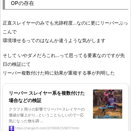
OPの存在
正直スレイヤーのみでも光跡程度…なのに更にリーパーぶっ
こんで
環境壊せるってのはなんか違うような気がします
そして いやダメだろこれ…って思ってる要素なのですが先
日の検証にて
リーパー複数付けた時に効果が重複する事が判明した
リーパー スレイヤー系を複数付けた
場合などの検証
クラフト周りの影響でリーパースレイヤーの
価値が爆上がり…ということらしいので一応
気になった物を調 ...
https://ranger0.com/20190823/9617.html