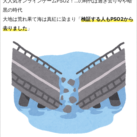
大人気オンラインゲームPSO2！…の時代は過ぎ去り今や暗
黒の時代
大地は荒れ果て海は真紅に染まり「
検証する人もPSO2から
去りました
」