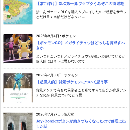
【ぽこぽけ】DLC第一弾 ブクブクうみぞこの街 感想
ぽこあポケモンDLCを購入＆プレイしたので感想をサラッ
とだけ書く当然だけどネタバ ...
2026年8月4日
:
ポケモン
【ポケモンGO】メガライチュウはどっちを育成すべ
きか
どいつもこいつもメガライチュウYが強いと書いているが
個人的にはそうは思わないので ...
2026年7月30日
:
ポケモン
【超個人的】背景ポケモンについて思う事
背景アンチで有名な異常者こと私です何で自分が背景アン
チなのか 背景についてどう思 ...
2026年7月27日
:
任天堂
Joy-Con2のボタンが効きづらくなったので修理に出
した話