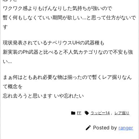
ワクワク感よりもげんなりした気持ちが強いので
暫く何もしなくていい期間が欲しい…と思って仕方がないで
す
現状発表されているナベリウスUHの武器種も
新実装のPh武器と比べると不人気カテゴリなので不安も強
い…
まぁ何はともあれ必要な物は揃ったので暫くレア掘りなん
て概念を
忘れ去ろうと思います いや忘れたい

FF

ラッピー14
,
レア掘り

Posted by
ranger