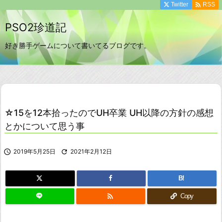

Twitter
RSS
PSO2珍道記
好き勝手ゲームについて書いてるブログです。
☆15を12本拾ったのでUH卒業 UH以降の方針の感想
とかについて思う事

2019年5月25日

2021年2月12日
B!

Copy