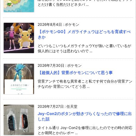
とだけ書く当然だけどネタバ ...
2026年8月4日
:
ポケモン
【ポケモンGO】メガライチュウはどっちを育成すべ
きか
どいつもこいつもメガライチュウYが強いと書いているが
個人的にはそうは思わないので ...
2026年7月30日
:
ポケモン
【超個人的】背景ポケモンについて思う事
背景アンチで有名な異常者こと私です何で自分が背景アン
チなのか 背景についてどう思 ...
2026年7月27日
:
任天堂
Joy-Con2のボタンが効きづらくなったので修理に出
した話
タイトル通り Joy-Con2を修理に出したのでその時の対応
とか期間とかのレポー ...