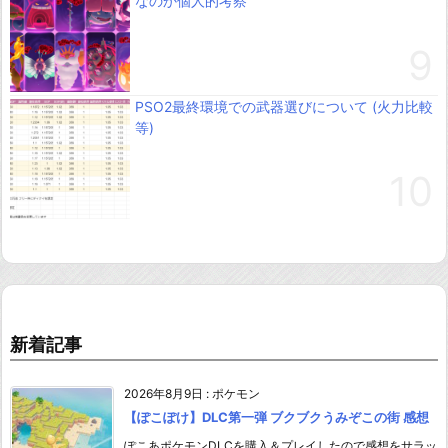
なのか個人的考察
PSO2最終環境での武器選びについて (火力比較
等)
新着記事
2026年8月9日
:
ポケモン
【ぽこぽけ】DLC第一弾 ブクブクうみぞこの街 感想
ぽこあポケモンDLCを購入＆プレイしたので感想をサラッ