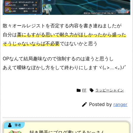
散々オールレジストを否定する内容を書き連ねましたが
自分は
藁にもすがる思いで耐久力がほしかったから盛った
そうじゃないならば不必要
ではないかと思う
OPなんて結局趣味なので強制するのは違うと思うし
あえて曖昧なぼかし方をして終わりにしますヾ(｡>﹏<｡)ﾉﾞ

FF

ラッピーシャイン

Posted by
ranger
筆者
好き勝手にブログ書いてるおっさん。