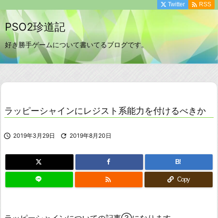

Twitter
RSS
PSO2珍道記
好き勝手ゲームについて書いてるブログです。
ラッピーシャインにレジスト系能力を付けるべきか

2019年3月29日

2019年8月20日
B!

Copy