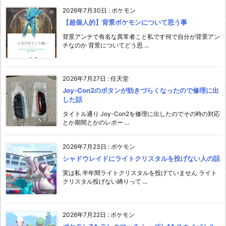
2026年7月30日
:
ポケモン
【超個人的】背景ポケモンについて思う事
背景アンチで有名な異常者こと私です何で自分が背景アン
チなのか 背景についてどう思 ...
2026年7月27日
:
任天堂
Joy-Con2のボタンが効きづらくなったので修理に出
した話
タイトル通り Joy-Con2を修理に出したのでその時の対応
とか期間とかのレポー ...
2026年7月23日
:
ポケモン
シャドウレイドにライトクリスタルを投げない人の話
実は私 半年間ライトクリスタルを投げていません ライト
クリスタル投げない縛りって ...
2026年7月22日
:
ポケモン