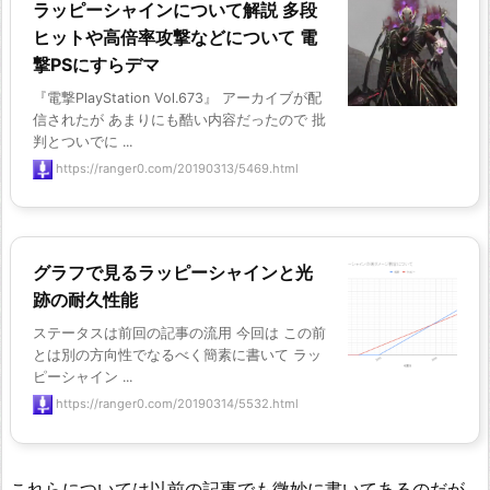
ラッピーシャインについて解説 多段
ヒットや高倍率攻撃などについて 電
撃PSにすらデマ
『電撃PlayStation Vol.673』 アーカイブが配
信されたが あまりにも酷い内容だったので 批
判とついでに ...
https://ranger0.com/20190313/5469.html
グラフで見るラッピーシャインと光
跡の耐久性能
ステータスは前回の記事の流用 今回は この前
とは別の方向性でなるべく簡素に書いて ラッ
ピーシャイン ...
https://ranger0.com/20190314/5532.html
これらについては以前の記事でも微妙に書いてあるのだが