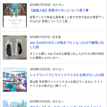
2026年7月30日
:
ポケモン
【超個人的】背景ポケモンについて思う事
背景アンチで有名な異常者こと私です何で自分が背景アン
チなのか 背景についてどう思 ...
2026年7月27日
:
任天堂
Joy-Con2のボタンが効きづらくなったので修理に出
した話
タイトル通り Joy-Con2を修理に出したのでその時の対応
とか期間とかのレポー ...
2026年7月23日
:
ポケモン
シャドウレイドにライトクリスタルを投げない人の話
実は私 半年間ライトクリスタルを投げていません ライト
クリスタル投げない縛りって ...
2026年7月22日
:
ポケモン
ポケモンZA ランクマッチ シーズン14 スカイバトル